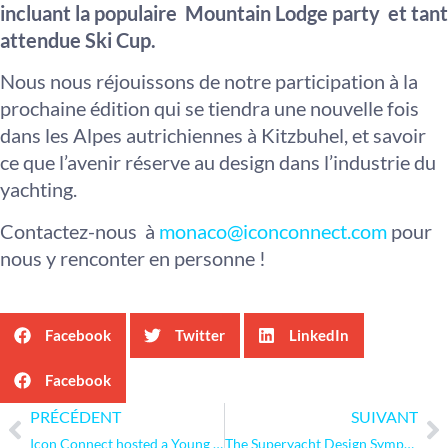
incluant la populaire Mountain Lodge party et tant
attendue Ski Cup.
Nous nous réjouissons de notre participation à la
prochaine édition qui se tiendra une nouvelle fois
dans les Alpes autrichiennes à Kitzbuhel, et savoir
ce que l’avenir réserve au design dans l’industrie du
yachting.
Contactez-nous à
monaco@iconconnect.com
pour
nous y renconter en personne !
Facebook
Twitter
LinkedIn
Facebook
PRÉCÉDENT
SUIVANT
Icon Connect hosted a Young Professionals in Yachting event with Crestron
The Superyacht Design Symposium invited the superyacht industry to share concepts and experiences